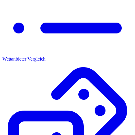
Wettanbieter Vergleich