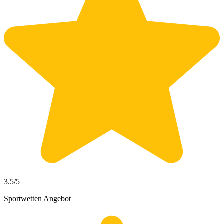
3.5
/5
Sportwetten Angebot