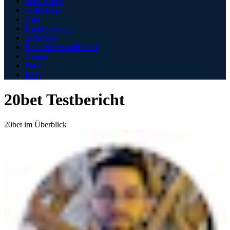
Sportwetten
Wettquoten
App
Kundenservice
Sicherheit
Benutzerfreundlichkeit
Casino
Fazit
FAQ
20bet Testbericht
20bet im Überblick