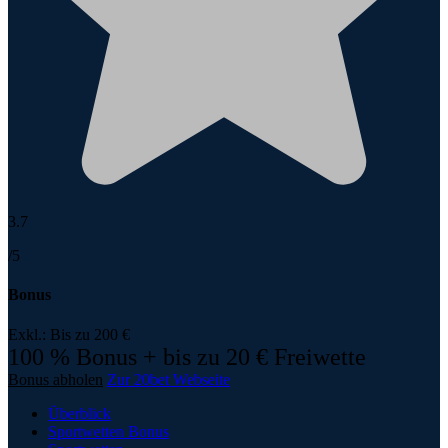
3.7
/5
Bonus
Exkl.: Bis zu 200 €
100 % Bonus + bis zu 20 € Freiwette
Bonus abholen
Zur 20bet Webseite
Überblick
Sportwetten Bonus