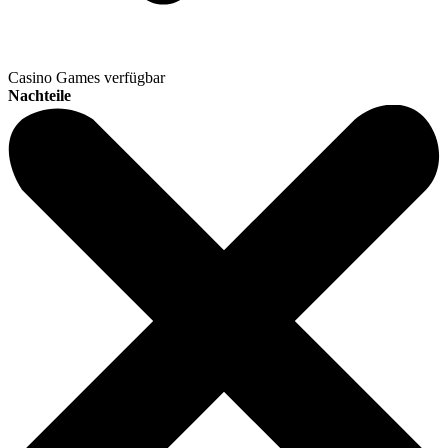
Casino Games verfügbar
Nachteile