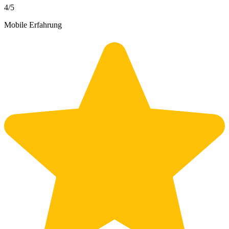
4
/5
Mobile Erfahrung