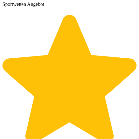
Sportwetten Angebot