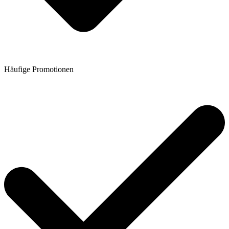
Häufige Promotionen