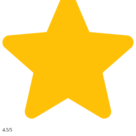
4.5
/5