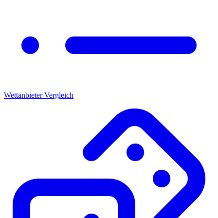
Wettanbieter Vergleich