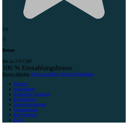
3.9
/5
Bonus
Bis zu 275 CHF
100 % Einzahlungsbonus
Bonus abholen
Zur LegendPlay Schweiz Webseite
Stärken
Schwächen
Schweizer Angebot
Empfehlung
Sportwettenbonus
Casinobonus
Im Vergleich
FAQ