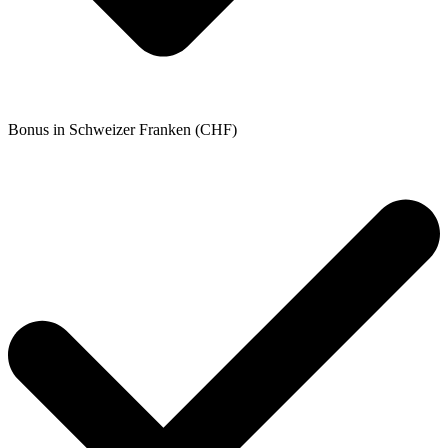
Bonus in Schweizer Franken (CHF)