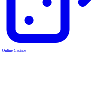
Online Casinos