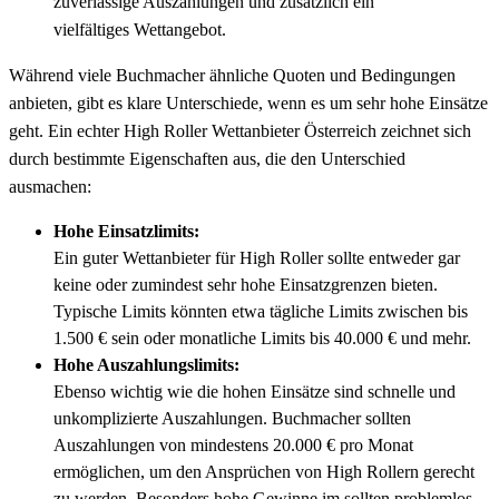
zuverlässige Auszahlungen und zusätzlich ein
vielfältiges Wettangebot.
Während viele Buchmacher ähnliche Quoten und Bedingungen
anbieten, gibt es klare Unterschiede, wenn es um sehr hohe Einsätze
geht. Ein echter High Roller Wettanbieter Österreich zeichnet sich
durch bestimmte Eigenschaften aus, die den Unterschied
ausmachen:
Hohe Einsatzlimits:
Ein guter Wettanbieter für High Roller sollte entweder gar
keine oder zumindest sehr hohe Einsatzgrenzen bieten.
Typische Limits könnten etwa tägliche Limits zwischen bis
1.500 € sein oder monatliche Limits bis 40.000 € und mehr.
Hohe Auszahlungslimits:
Ebenso wichtig wie die hohen Einsätze sind schnelle und
unkomplizierte Auszahlungen. Buchmacher sollten
Auszahlungen von mindestens 20.000 € pro Monat
ermöglichen, um den Ansprüchen von High Rollern gerecht
zu werden. Besonders hohe Gewinne im sollten problemlos