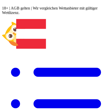
18+ | AGB gelten | Wir vergleichen Wettanbieter mit gültiger
Wettlizenz.