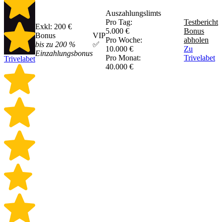
Auszahlungslimts
Pro Tag:
Testbericht
Exkl: 200 €
5.000 €
Bonus
Bonus
VIP
Pro Woche:
abholen
bis zu 200 %
✅
10.000 €
Zu
Einzahlungsbonus
Pro Monat:
Trivelabet
Trivelabet
40.000 €