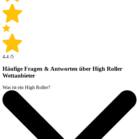
4.4
/5
Häufige Fragen & Antworten über High Roller
Wettanbieter
Was ist ein High Roller?