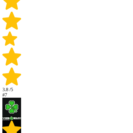
3.8
/5
#7