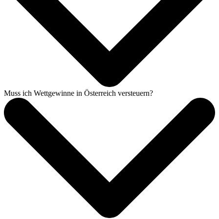
Muss ich Wettgewinne in Österreich versteuern?