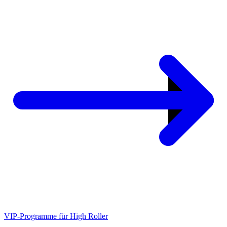
VIP-Programme für High Roller