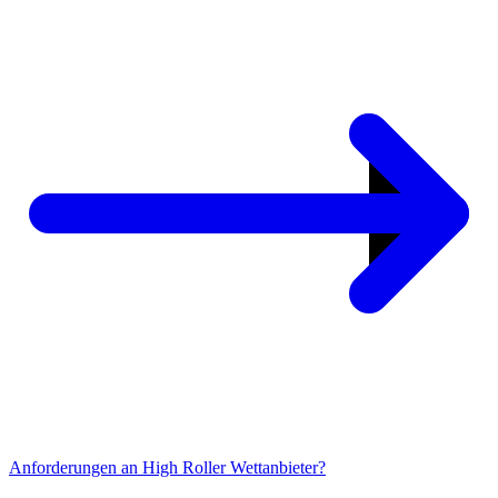
Anforderungen an High Roller Wettanbieter?