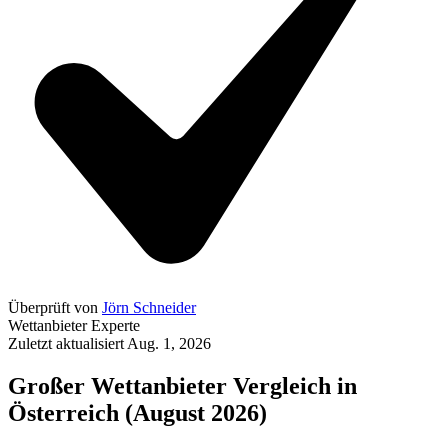
Überprüft von
Jörn Schneider
Wettanbieter Experte
Zuletzt aktualisiert Aug. 1, 2026
Großer Wettanbieter Vergleich in
Österreich (August 2026)