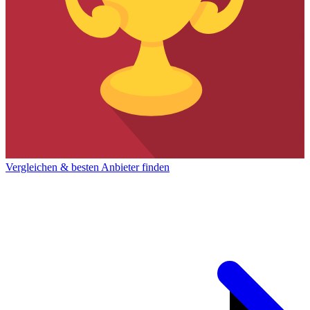
Vergleichen & besten Anbieter finden