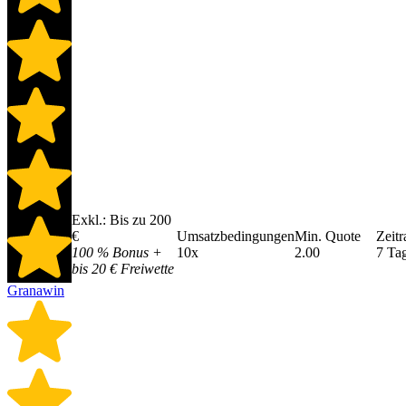
Exkl.: Bis zu 200
€
Umsatzbedingungen
Min. Quote
Zeit
100 % Bonus +
10x
2.00
7
Ta
bis 20 € Freiwette
Granawin