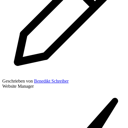
Geschrieben von
Benedikt Schreiber
Website Manager