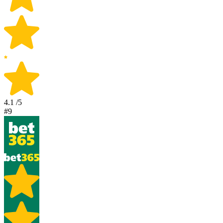
4.1
/5
#9