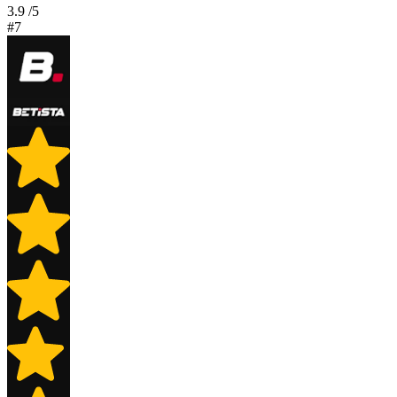
3.9
/5
#7