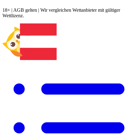
18+ | AGB gelten | Wir vergleichen Wettanbieter mit gültiger
Wettlizenz.