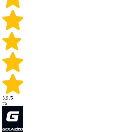
3.9
/5
#6