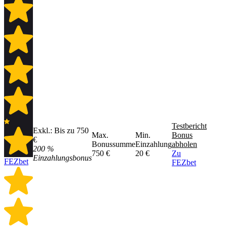
Testbericht
Exkl.: Bis zu 750
Max.
Min.
Bonus
€
Bonussumme
Einzahlung
abholen
200 %
750 €
20 €
Zu
Einzahlungsbonus
FEZbet
FEZbet