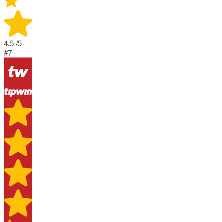
4.5
/5
#7