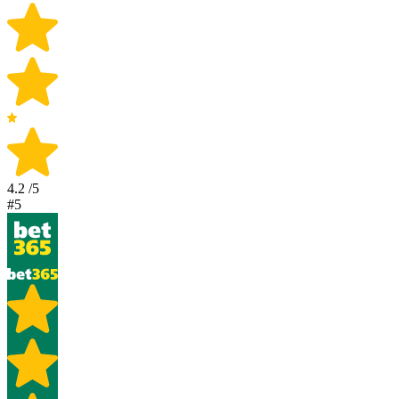
4.2
/5
#5