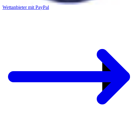
Wettanbieter mit PayPal