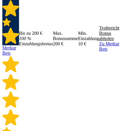
Testbericht
Bis zu 200 €
Max.
Min.
Bonus
100 %
Bonussumme
Einzahlung
abholen
Einzahlungsbonus
200 €
10 €
Zu Merkur
Merkur
Bets
Bets