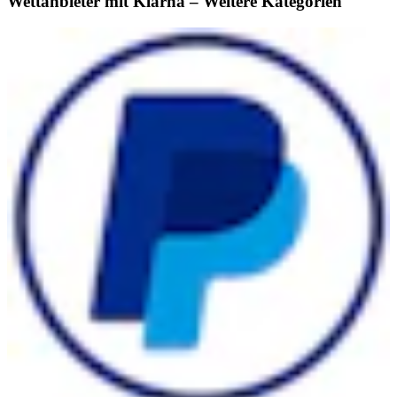
Wettanbieter mit Klarna – Weitere Kategorien