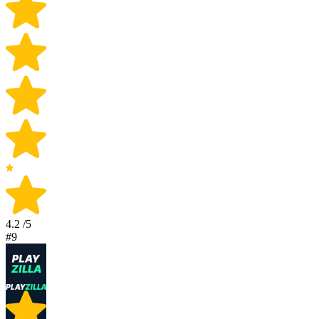
4.2
/5
#9