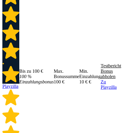
Testbericht
Bis zu 100 €
Max.
Min.
Bonus
100 %
Bonussumme
Einzahlung
abholen
Einzahlungsbonus
100 €
10 € €
Zu
Playzilla
Playzilla