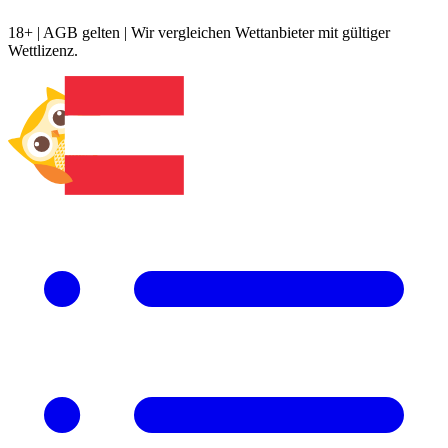
18+ | AGB gelten | Wir vergleichen Wettanbieter mit gültiger
Wettlizenz.