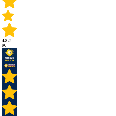
4.8
/5
#6