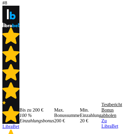
#8
Testbericht
Bis zu 200 €
Max.
Min.
Bonus
100 %
Bonussumme
Einzahlung
abholen
Einzahlungsbonus
200 €
20 €
Zu
LibraBet
LibraBet