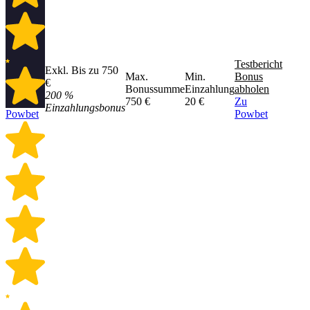
Testbericht
Exkl. Bis zu 750
Max.
Min.
Bonus
€
Bonussumme
Einzahlung
abholen
200 %
750 €
20 €
Zu
Einzahlungsbonus
Powbet
Powbet