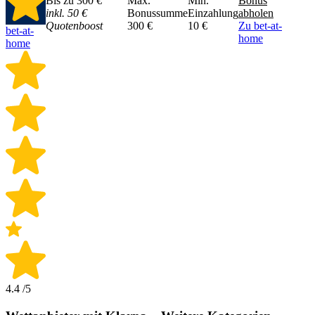
Bis zu 300 €
Max.
Min.
Bonus
inkl. 50 €
Bonussumme
Einzahlung
abholen
Quotenboost
300 €
10 €
Zu bet-at-
bet-at-
home
home
4.4
/5