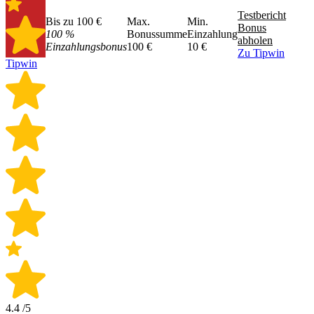
Testbericht
Bis zu 100 €
Max.
Min.
Bonus
100 %
Bonussumme
Einzahlung
abholen
Einzahlungsbonus
100 €
10 €
Zu Tipwin
Tipwin
4.4
/5