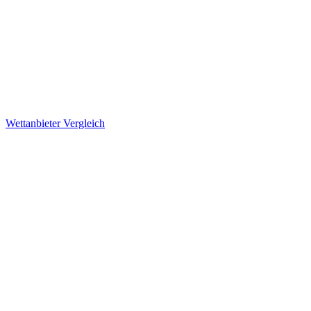
Wettanbieter Vergleich