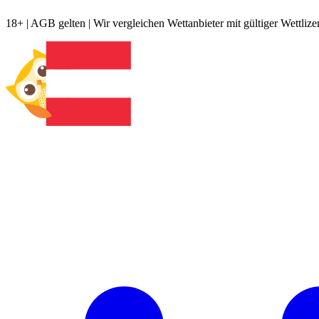
18+ | AGB gelten | Wir vergleichen Wettanbieter mit gültiger Wettlize