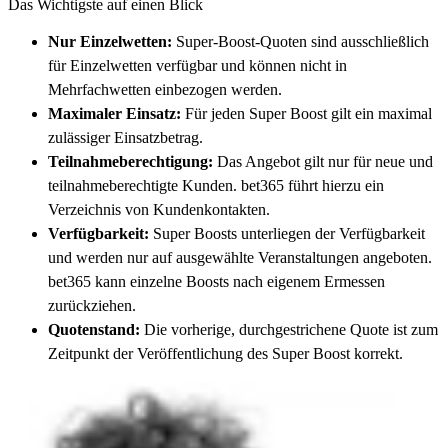
Das Wichtigste auf einen Blick
Nur Einzelwetten:
Super-Boost-Quoten sind ausschließlich
für Einzelwetten verfügbar und können nicht in
Mehrfachwetten einbezogen werden.
Maximaler Einsatz:
Für jeden Super Boost gilt ein maximal
zulässiger Einsatzbetrag.
Teilnahmeberechtigung:
Das Angebot gilt nur für neue und
teilnahmeberechtigte Kunden. bet365 führt hierzu ein
Verzeichnis von Kundenkontakten.
Verfügbarkeit:
Super Boosts unterliegen der Verfügbarkeit
und werden nur auf ausgewählte Veranstaltungen angeboten.
bet365 kann einzelne Boosts nach eigenem Ermessen
zurückziehen.
Quotenstand:
Die vorherige, durchgestrichene Quote ist zum
Zeitpunkt der Veröffentlichung des Super Boost korrekt.