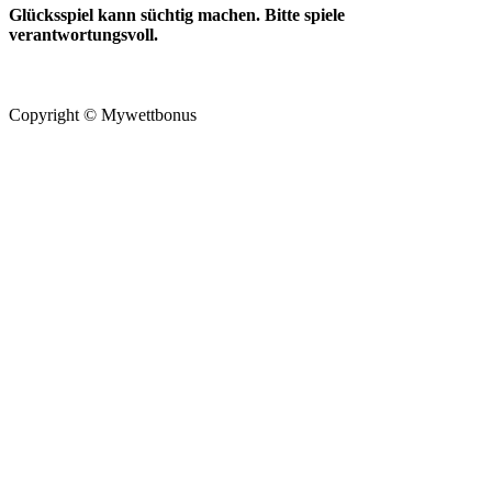
Glücksspiel kann süchtig machen. Bitte spiele
verantwortungsvoll.
Copyright © Mywettbonus