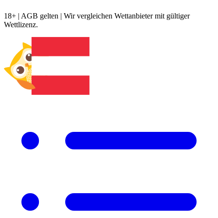
18+ | AGB gelten | Wir vergleichen Wettanbieter mit gültiger
Wettlizenz.