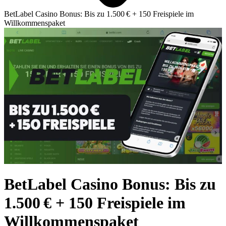
BetLabel Casino Bonus: Bis zu 1.500 € + 150 Freispiele im
Willkommenspaket
BetLabel Casino Bonus: Bis zu
1.500 € + 150 Freispiele im
Willkommenspaket