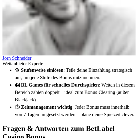
Jörn Schneider
Wettanbieter Experte
🔁
Stufenweise einlösen
: Teile deine Einzahlung strategisch
auf, um jede Stufe des Bonus mitzunehmen.
🎰
BL Games für schnelles Durchspielen
: Wetten in diesem
Bereich zählen doppelt – ideal zum Bonus-Clearing (außer
Blackjack).
⏱️
Zeitmanagement wichtig
: Jeder Bonus muss innerhalb
von 7 Tagen umgesetzt werden – plane deine Spielzeit clever.
Fragen & Antworten zum BetLabel
Casino Bonus