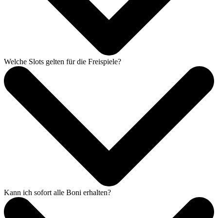
Welche Slots gelten für die Freispiele?
Kann ich sofort alle Boni erhalten?