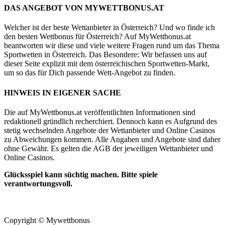
DAS ANGEBOT VON MYWETTBONUS.AT
Welcher ist der beste Wettanbieter in Österreich? Und wo finde ich
den besten Wettbonus für Österreich? Auf MyWettbonus.at
beantworten wir diese und viele weitere Fragen rund um das Thema
Sportwetten in Österreich. Das Besondere: Wir befassen uns auf
dieser Seite explizit mit dem österreichischen Sportwetten-Markt,
um so das für Dich passende Wett-Angebot zu finden.
HINWEIS IN EIGENER SACHE
Die auf MyWettbonus.at veröffentlichten Informationen sind
redaktionell gründlich recherchiert. Dennoch kann es Aufgrund des
stetig wechselnden Angebote der Wettanbieter und Online Casinos
zu Abweichungen kommen. Alle Angaben und Angebote sind daher
ohne Gewähr. Es gelten die AGB der jeweiligen Wettanbieter und
Online Casinos.
Glücksspiel kann süchtig machen. Bitte spiele
verantwortungsvoll.
Copyright © Mywettbonus