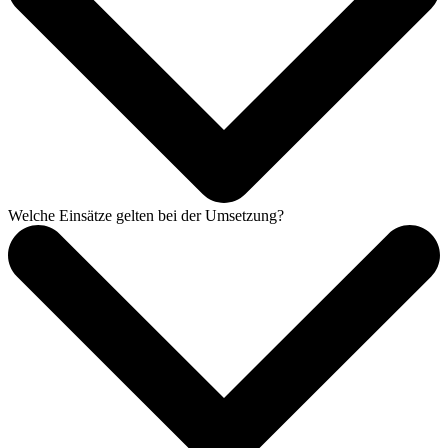
Welche Einsätze gelten bei der Umsetzung?