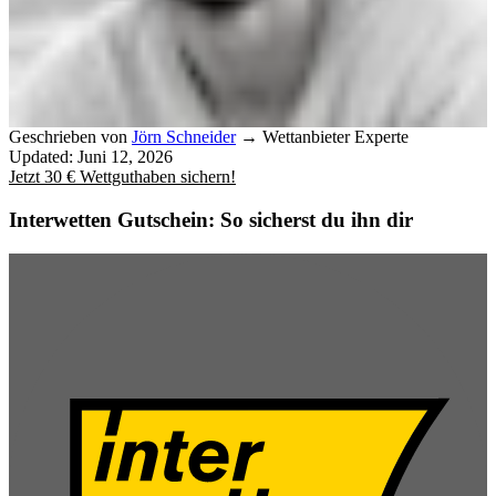
Geschrieben von
Jörn Schneider
→
Wettanbieter Experte
Updated: Juni 12, 2026
Jetzt 30 € Wettguthaben sichern!
Interwetten Gutschein: So sicherst du ihn dir