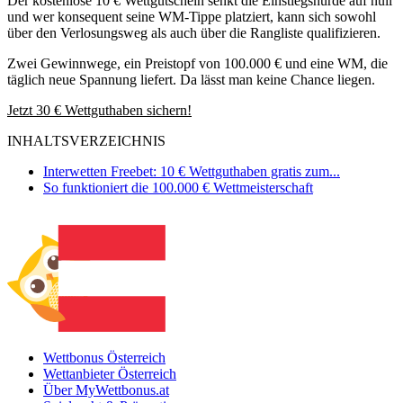
Der kostenlose 10 € Wettgutschein senkt die Einstiegshürde auf null
und wer konsequent seine WM-Tippe platziert, kann sich sowohl
über den Verlosungsweg als auch über die Rangliste qualifizieren.
Zwei Gewinnwege, ein Preistopf von 100.000 € und eine WM, die
täglich neue Spannung liefert. Da lässt man keine Chance liegen.
Jetzt 30 € Wettguthaben sichern!
INHALTSVERZEICHNIS
Interwetten Freebet: 10 € Wettguthaben gratis zum...
So funktioniert die 100.000 € Wettmeisterschaft
Wettbonus Österreich
Wettanbieter Österreich
Über MyWettbonus.at