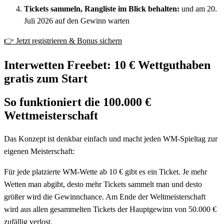
Tickets sammeln, Rangliste im Blick behalten:
und am 20.
Juli 2026 auf den Gewinn warten
👉 Jetzt registrieren & Bonus sichern
Interwetten Freebet: 10 € Wettguthaben
gratis zum Start
So funktioniert die 100.000 €
Wettmeisterschaft
Das Konzept ist denkbar einfach und macht jeden WM-Spieltag zur
eigenen Meisterschaft:
Für jede platzierte WM-Wette ab 10 € gibt es ein Ticket. Je mehr
Wetten man abgibt, desto mehr Tickets sammelt man und desto
größer wird die Gewinnchance. Am Ende der Weltmeisterschaft
wird aus allen gesammelten Tickets der Hauptgewinn von 50.000 €
zufällig verlost.