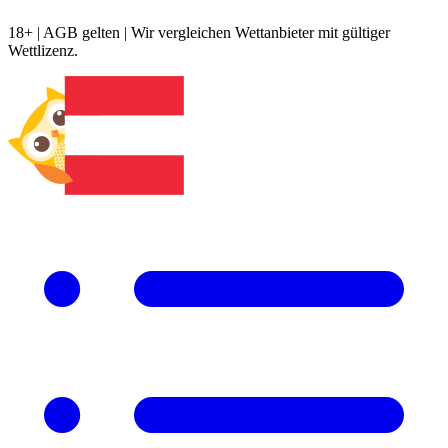
18+ | AGB gelten | Wir vergleichen Wettanbieter mit gültiger
Wettlizenz.