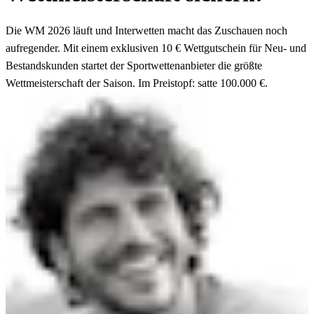
Die WM 2026 läuft und Interwetten macht das Zuschauen noch
aufregender. Mit einem exklusiven 10 € Wettgutschein für Neu- und
Bestandskunden startet der Sportwettenanbieter die größte
Wettmeisterschaft der Saison. Im Preistopf: satte 100.000 €.