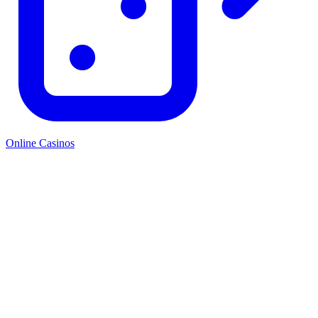
Online Casinos