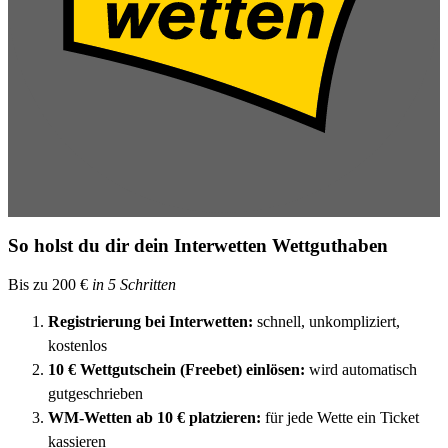
So holst du dir dein Interwetten Wettguthaben
Bis zu 200 €
in 5 Schritten
Registrierung bei Interwetten:
schnell, unkompliziert,
kostenlos
10 € Wettgutschein (Freebet) einlösen:
wird automatisch
gutgeschrieben
WM-Wetten ab 10 € platzieren:
für jede Wette ein Ticket
kassieren