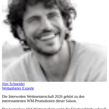
Jörn Schneider
Wettanbieter Experte
Die Interwetten Wettmeisterschaft 2026 gehört zu den
interessantesten WM-Promotionen dieser Saison.