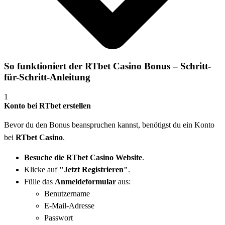
So funktioniert der RTbet Casino Bonus – Schritt-
für-Schritt-Anleitung
1
Konto bei RTbet erstellen
Bevor du den Bonus beanspruchen kannst, benötigst du ein Konto
bei
RTbet Casino
.
Besuche die RTbet Casino Website
.
Klicke auf
"Jetzt Registrieren"
.
Fülle das
Anmeldeformular
aus:
Benutzername
E-Mail-Adresse
Passwort