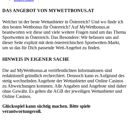
DAS ANGEBOT VON MYWETTBONUS.AT
Welcher ist der beste Wettanbieter in Österreich? Und wo finde ich
den besten Wettbonus für Österreich? Auf MyWettbonus.at
beantworten wir diese und viele weitere Fragen rund um das Thema
Sportwetten in Österreich. Das Besondere: Wir befassen uns auf
dieser Seite explizit mit dem österreichischen Sportwetten-Markt,
um so das für Dich passende Wett-Angebot zu finden.
HINWEIS IN EIGENER SACHE
Die auf MyWettbonus.at veröffentlichten Informationen sind
redaktionell gründlich recherchiert. Dennoch kann es Aufgrund des
stetig wechselnden Angebote der Wettanbieter und Online Casinos
zu Abweichungen kommen. Alle Angaben und Angebote sind daher
ohne Gewähr. Es gelten die AGB der jeweiligen Wettanbieter und
Online Casinos.
Glücksspiel kann süchtig machen. Bitte spiele
verantwortungsvoll.