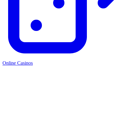
Online Casinos