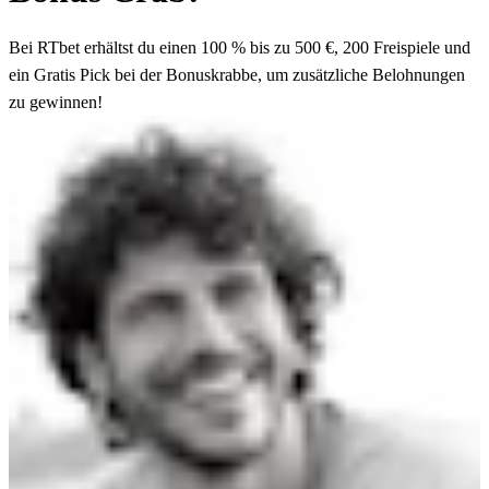
Bei RTbet erhältst du einen 100 % bis zu 500 €, 200 Freispiele und
ein Gratis Pick bei der Bonuskrabbe, um zusätzliche Belohnungen
zu gewinnen!