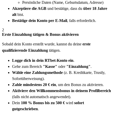
Persönliche Daten (Name, Geburtsdatum, Adresse)
Akzeptiere die AGB
und bestätige, dass du
über 18 Jahre
alt
bist.
Bestätige dein Konto per E-Mail
, falls erforderlich.
2
Erste Einzahlung tätigen & Bonus aktivieren
Sobald dein Konto erstellt wurde, kannst du deine
erste
qualifizierende Einzahlung
tätigen.
Logge dich in dein RTbet-Konto ein
.
Gehe zum Bereich
"Kasse"
oder
"Einzahlung"
.
Wähle eine Zahlungsmethode
(z. B. Kreditkarte, Trustly,
Sofortüberweisung).
Zahle mindestens 20 € ein
, um den Bonus zu aktivieren.
Aktiviere den Willkommensbonus in deinem Profilbereich
(falls nicht automatisch angewendet).
Dein
100 % Bonus bis zu 500 €
wird
sofort
gutgeschrieben
.