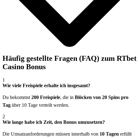
Häufig gestellte Fragen (FAQ) zum RTbet
Casino Bonus
1
Wie viele Freispiele erhalte ich insgesamt?
Du bekommst
200 Freispiele
, die in
Blöcken von 20 Spins pro
Tag
über 10 Tage verteilt werden.
2
Wie lange habe ich Zeit, den Bonus umzusetzen?
Die Umsatzanforderungen müssen innerhalb von
10 Tagen
erfüllt