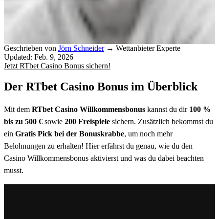
Geschrieben von
Jörn Schneider
→
Wettanbieter Experte
Updated: Feb. 9, 2026
Jetzt RTbet Casino Bonus sichern!
Der RTbet Casino Bonus im Überblick
Mit dem
RTbet Casino Willkommensbonus
kannst du dir
100 %
bis zu 500 €
sowie
200 Freispiele
sichern. Zusätzlich bekommst du
ein
Gratis Pick bei der Bonuskrabbe
, um noch mehr
Belohnungen zu erhalten! Hier erfährst du genau, wie du den
Casino Willkommensbonus aktivierst und was du dabei beachten
musst.