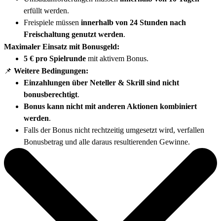
erfüllt werden.
Freispiele müssen
innerhalb von 24 Stunden nach
Freischaltung genutzt werden
.
Maximaler Einsatz mit Bonusgeld:
5 € pro Spielrunde
mit aktivem Bonus.
📌
Weitere Bedingungen:
Einzahlungen über Neteller & Skrill sind nicht
bonusberechtigt
.
Bonus kann nicht mit anderen Aktionen kombiniert
werden
.
Falls der Bonus nicht rechtzeitig umgesetzt wird, verfallen
Bonusbetrag und alle daraus resultierenden Gewinne.