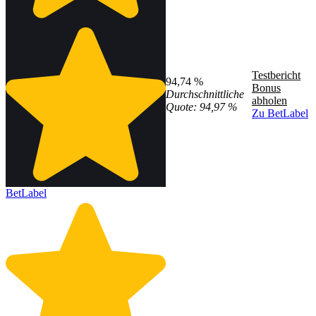
Testbericht
94,74 %
Bonus
Durchschnittliche
abholen
Quote: 94,97 %
Zu BetLabel
BetLabel