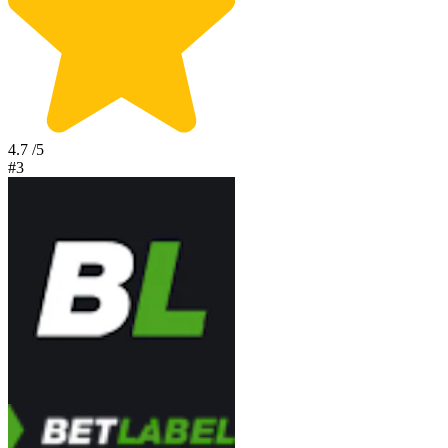
4.7
/5
#3