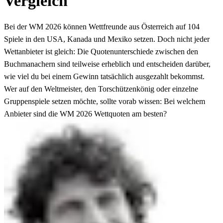
Vergleich
Bei der WM 2026 können Wettfreunde aus Österreich auf 104
Spiele in den USA, Kanada und Mexiko setzen. Doch nicht jeder
Wettanbieter ist gleich: Die Quotenunterschiede zwischen den
Buchmanachern sind teilweise erheblich und entscheiden darüber,
wie viel du bei einem Gewinn tatsächlich ausgezahlt bekommst.
Wer auf den Weltmeister, den Torschützenkönig oder einzelne
Gruppenspiele setzen möchte, sollte vorab wissen: Bei welchem
Anbieter sind die WM 2026 Wettquoten am besten?