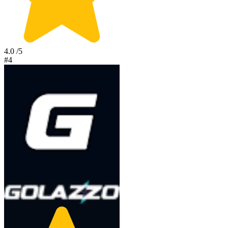
4.0
/5
#4