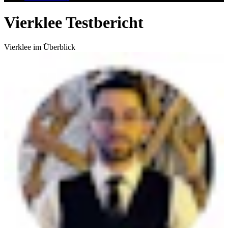
Vierklee Testbericht
Vierklee im Überblick