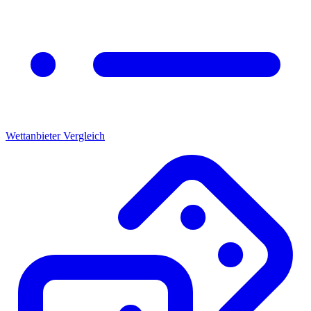
Wettanbieter Vergleich