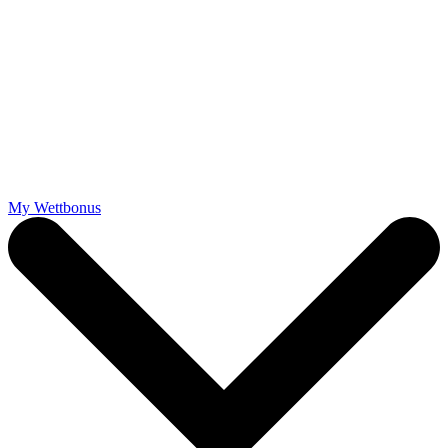
My Wettbonus